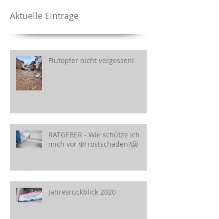
Aktuelle Einträge
Flutopfer nicht vergessen!
RATGEBER - Wie schütze ich
mich vor ❄️Frostschäden?🥶
Jahresrückblick 2020