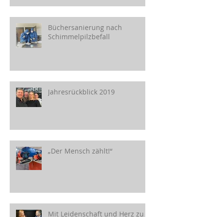
Büchersanierung nach
Schimmelpilzbefall
Jahresrückblick 2019
„Der Mensch zählt!“
Mit Leidenschaft und Herz zu