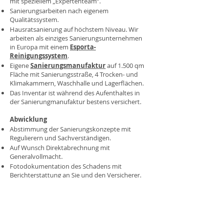
mit speziellem „Expertenteam“.
Sanierungsarbeiten nach eigenem
Qualitätssystem.
Hausratsanierung auf höchstem Niveau. Wir
arbeiten als einziges Sanierungsunternehmen
in Europa mit einem
Esporta-
Reinigungssystem
.
Eigene
Sanierungsmanufaktur
auf 1.500 qm
Fläche mit Sanierungsstraße, 4 Trocken- und
Klimakammern, Waschhalle und Lagerflächen.
Das Inventar ist während des Aufenthaltes in
der Sanierungmanufaktur bestens versichert.
Abwicklung
Abstimmung der Sanierungskonzepte mit
Regulierern und Sachverständigen.
Auf Wunsch Direktabrechnung mit
Generalvollmacht.
Fotodokumentation des Schadens mit
Berichterstattung an Sie und den Versicherer.
Berichte auf Gutachtenbasis.
Regelmäßige Informationen über den
Fortschritt der Arbeiten.