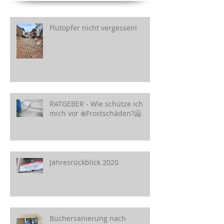
Flutopfer nicht vergessen!
RATGEBER - Wie schütze ich
mich vor ❄️Frostschäden?🥶
Jahresrückblick 2020
Büchersanierung nach