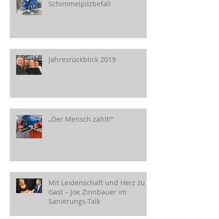
Schimmelpilzbefall
Jahresrückblick 2019
„Der Mensch zählt!“
Mit Leidenschaft und Herz zu
Gast – Joe Zinnbauer im
Sanierungs-Talk