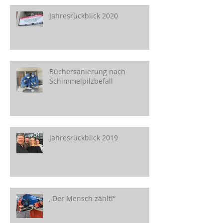
Jahresrückblick 2020
Büchersanierung nach
Schimmelpilzbefall
Jahresrückblick 2019
„Der Mensch zählt!“